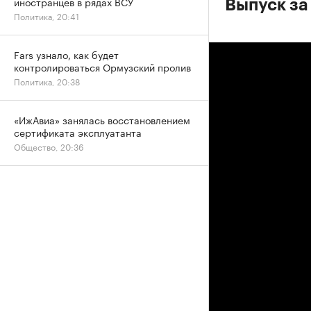
иностранцев в рядах ВСУ
Выпуск за
Политика, 20:41
Fars узнало, как будет
контролироваться Ормузский пролив
Политика, 20:38
«ИжАвиа» занялась восстановлением
сертификата эксплуатанта
Общество, 20:36