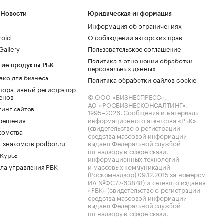
 Новости
Юридическая информация
Информация об ограничениях
roid
О соблюдении авторских прав
allery
Пользовательское соглашение
Политика в отношении обработки
гие продукты РБК
персональных данных
ако для бизнеса
Политика обработки файлов cookie
поративный регистратор
енов
© ООО «БИЗНЕСПРЕСС»,
АО «РОСБИЗНЕСКОНСАЛТИНГ»,
тинг сайтов
1995–2026
. Сообщения и материалы
.решения
информационного агентства «РБК»
(свидетельство о регистрации
комства
средства массовой информации
 знакомств podbor.ru
выдано Федеральной службой
по надзору в сфере связи,
 Курсы
информационных технологий
ла управления РБК
и массовых коммуникаций
(Роскомнадзор) 09.12.2015 за номером
ИА №ФС77-63848) и сетевого издания
«РБК» (свидетельство о регистрации
средства массовой информации
выдано Федеральной службой
по надзору в сфере связи,