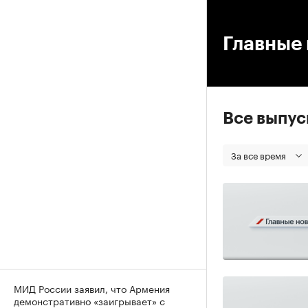
00
Главные 
Все выпу
За все время
МИД России заявил, что Армения
демонстративно «заигрывает» с