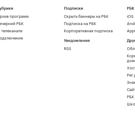
убрики
Подписки
РБК
рхив программ
Скрыть баннеры на РБК
iOS
ечерний РБК
Подписка на РБК
And
 телеканале
Корпоративная подписка
AppG
одключение
Уведомления
Дру
RSS
Обл
Кор
дом
Хос
Рег
Зна
Сайт
РБК
Шко