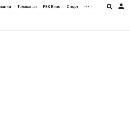
...
пании
Телеканал
РБК Вино
Спорт
ые проекты
Город
Стиль
Крипто
Спецпроекты СПб
логии и медиа
Финансы