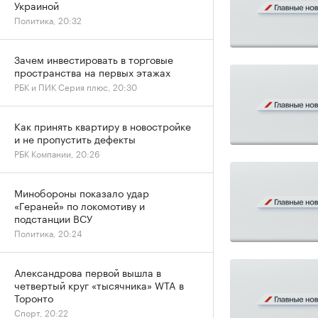
Украиной
Политика, 20:32
Зачем инвестировать в торговые
пространства на первых этажах
РБК и ПИК Серия плюс, 20:30
Как принять квартиру в новостройке
и не пропустить дефекты
РБК Компании, 20:26
Минобороны показало удар
«Гераней» по локомотиву и
подстанции ВСУ
Политика, 20:24
Александрова первой вышла в
четвертый круг «тысячника» WTA в
Торонто
Спорт, 20:22