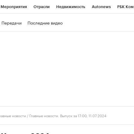
Мероприятия
Отрасли
Недвижимость
Autonews
РБК Ком
ние
РБК Курсы
РБК Life
Тренды
Визионеры
Национальн
Передачи
Последние видео
б
Исследования
Кредитные рейтинги
Франшизы
Газета
роверка контрагентов
Политика
Экономика
Бизнес
Техно
лавные новости
/
Главные новости. Выпуск за 17:00, 11.07.2024