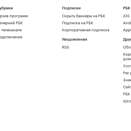
убрики
Подписки
РБК
рхив программ
Скрыть баннеры на РБК
iOS
ечерний РБК
Подписка на РБК
And
 телеканале
Корпоративная подписка
AppG
одключение
Уведомления
Дру
RSS
Обл
Кор
дом
Хос
Рег
Зна
Сайт
РБК
Шко