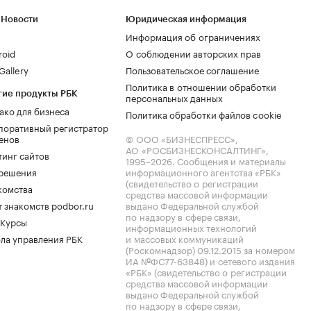
 Новости
Юридическая информация
Информация об ограничениях
roid
О соблюдении авторских прав
allery
Пользовательское соглашение
Политика в отношении обработки
гие продукты РБК
персональных данных
ако для бизнеса
Политика обработки файлов cookie
поративный регистратор
енов
© ООО «БИЗНЕСПРЕСС»,
АО «РОСБИЗНЕСКОНСАЛТИНГ»,
тинг сайтов
1995–2026
. Сообщения и материалы
.решения
информационного агентства «РБК»
(свидетельство о регистрации
комства
средства массовой информации
 знакомств podbor.ru
выдано Федеральной службой
по надзору в сфере связи,
 Курсы
информационных технологий
ла управления РБК
и массовых коммуникаций
(Роскомнадзор) 09.12.2015 за номером
ИА №ФС77-63848) и сетевого издания
«РБК» (свидетельство о регистрации
средства массовой информации
выдано Федеральной службой
по надзору в сфере связи,