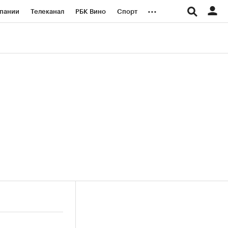
...
пании
Телеканал
РБК Вино
Спорт
ые проекты
Город
Стиль
Крипто
Спецпроекты СПб
логии и медиа
Финансы