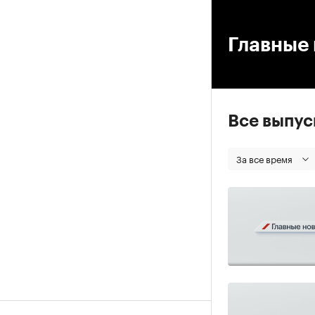
00
Главные 
Все выпу
За все время