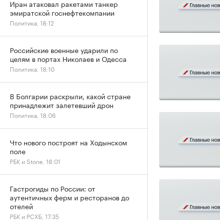
Иран атаковал ракетами танкер
эмиратской госнефтекомпании
Политика, 18:12
Российские военные ударили по
целям в портах Николаев и Одесса
Политика, 18:10
В Болгарии раскрыли, какой стране
принадлежит залетевший дрон
Политика, 18:06
Что нового построят на Ходынском
поле
РБК и Stone, 18:01
Гастрогиды по России: от
аутентичных ферм и ресторанов до
отелей
РБК и РСХБ, 17:35