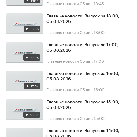
14:44
Главные новости
05 авг, 18:45
Главные новости. Выпуск за 18:00,
05.08.2026
15:06
Главные новости
05 авг, 18:00
Главные новости. Выпуск за 17:00,
05.08.2026
10:06
Главные новости
05 авг, 17:00
Главные новости. Выпуск за 16:00,
05.08.2026
17:04
Главные новости
05 авг, 16:00
Главные новости. Выпуск за 15:00,
05.08.2026
10:04
Главные новости
05 авг, 15:00
Главные новости. Выпуск за 14:00,
05.08.2026