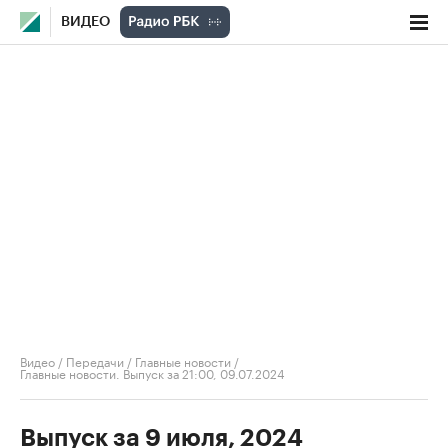
ВИДЕО
Видео
/
Передачи
/
Главные новости
/
Главные новости. Выпуск за 21:00, 09.07.2024
Выпуск за 9 июля, 2024