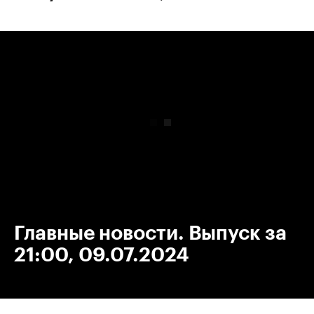
00:00
/
00:00
Главные новости. Выпуск за
21:00, 09.07.2024