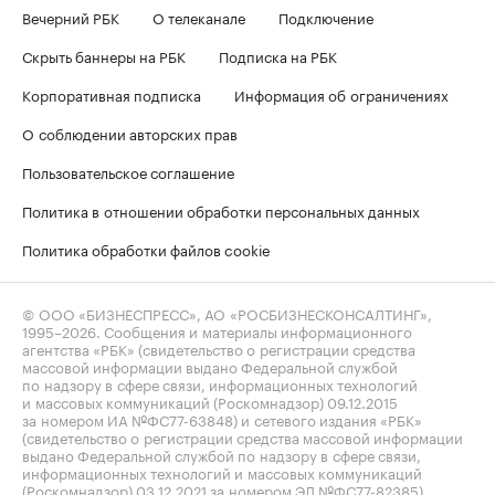
Вечерний РБК
О телеканале
Подключение
Скрыть баннеры на РБК
Подписка на РБК
Корпоративная подписка
Информация об ограничениях
О соблюдении авторских прав
Пользовательское соглашение
Политика в отношении обработки персональных данных
Политика обработки файлов cookie
© ООО «БИЗНЕСПРЕСС», АО «РОСБИЗНЕСКОНСАЛТИНГ»,
1995–2026
. Сообщения и материалы информационного
агентства «РБК» (свидетельство о регистрации средства
массовой информации выдано Федеральной службой
по надзору в сфере связи, информационных технологий
и массовых коммуникаций (Роскомнадзор) 09.12.2015
за номером ИА №ФС77-63848) и сетевого издания «РБК»
(свидетельство о регистрации средства массовой информации
выдано Федеральной службой по надзору в сфере связи,
информационных технологий и массовых коммуникаций
(Роскомнадзор) 03.12.2021 за номером ЭЛ №ФС77-82385)