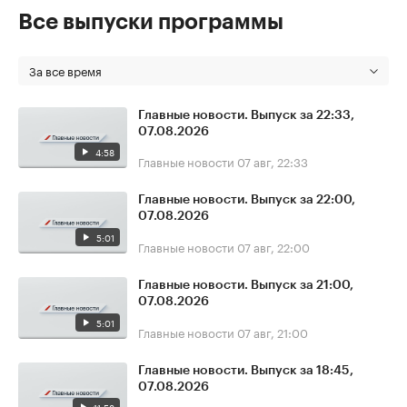
Все выпуски программы
За все время
Главные новости. Выпуск за 22:33,
07.08.2026
4:58
Главные новости
07 авг, 22:33
Главные новости. Выпуск за 22:00,
07.08.2026
5:01
Главные новости
07 авг, 22:00
Главные новости. Выпуск за 21:00,
07.08.2026
5:01
Главные новости
07 авг, 21:00
Главные новости. Выпуск за 18:45,
07.08.2026