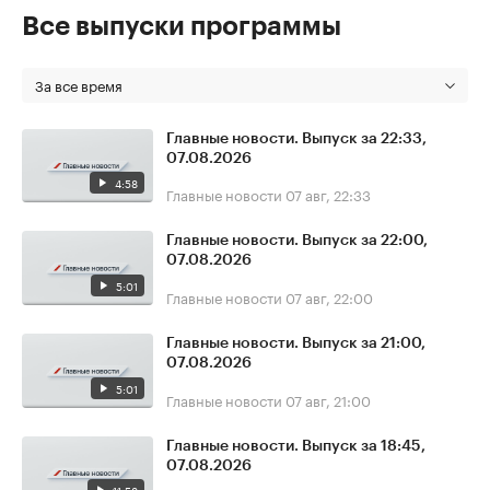
Все выпуски программы
За все время
Главные новости. Выпуск за 22:33,
07.08.2026
4:58
Главные новости
07 авг, 22:33
Главные новости. Выпуск за 22:00,
07.08.2026
5:01
Главные новости
07 авг, 22:00
Главные новости. Выпуск за 21:00,
07.08.2026
5:01
Главные новости
07 авг, 21:00
Главные новости. Выпуск за 18:45,
07.08.2026