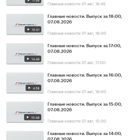
11:58
Главные новости
07 авг, 18:45
Главные новости. Выпуск за 18:00,
07.08.2026
15:01
Главные новости
07 авг, 18:00
Главные новости. Выпуск за 17:00,
07.08.2026
14:49
Главные новости
07 авг, 17:00
Главные новости. Выпуск за 16:00,
07.08.2026
4:58
Главные новости
07 авг, 16:00
Главные новости. Выпуск за 15:00,
07.08.2026
10:48
Главные новости
07 авг, 15:00
Главные новости. Выпуск за 14:00,
07.08.2026