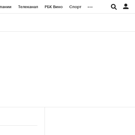
...
пании
Телеканал
РБК Вино
Спорт
ые проекты
Город
Стиль
Крипто
Спецпроекты СПб
логии и медиа
Финансы