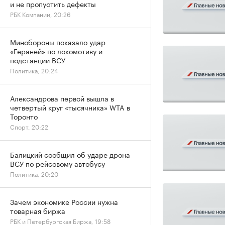
и не пропустить дефекты
РБК Компании, 20:26
Минобороны показало удар
«Гераней» по локомотиву и
подстанции ВСУ
Политика, 20:24
Александрова первой вышла в
четвертый круг «тысячника» WTA в
Торонто
Спорт, 20:22
Балицкий сообщил об ударе дрона
ВСУ по рейсовому автобусу
Политика, 20:20
Зачем экономике России нужна
товарная биржа
РБК и Петербургская Биржа, 19:58