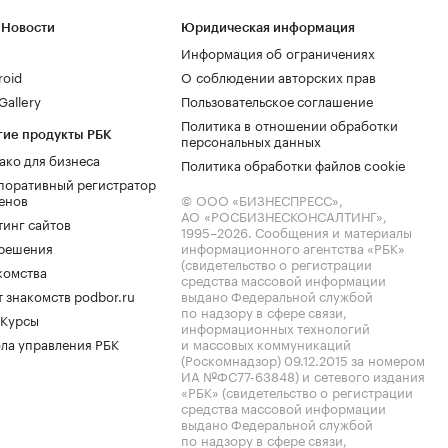
 Новости
Юридическая информация
Информация об ограничениях
roid
О соблюдении авторских прав
allery
Пользовательское соглашение
Политика в отношении обработки
гие продукты РБК
персональных данных
ако для бизнеса
Политика обработки файлов cookie
поративный регистратор
енов
© ООО «БИЗНЕСПРЕСС»,
АО «РОСБИЗНЕСКОНСАЛТИНГ»,
тинг сайтов
1995–2026
. Сообщения и материалы
.решения
информационного агентства «РБК»
(свидетельство о регистрации
комства
средства массовой информации
 знакомств podbor.ru
выдано Федеральной службой
по надзору в сфере связи,
 Курсы
информационных технологий
ла управления РБК
и массовых коммуникаций
(Роскомнадзор) 09.12.2015 за номером
ИА №ФС77-63848) и сетевого издания
«РБК» (свидетельство о регистрации
средства массовой информации
выдано Федеральной службой
по надзору в сфере связи,