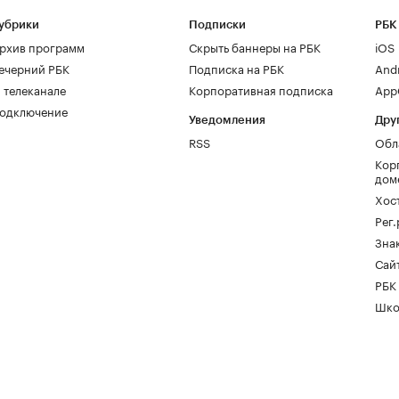
убрики
Подписки
РБК
рхив программ
Скрыть баннеры на РБК
iOS
ечерний РБК
Подписка на РБК
And
 телеканале
Корпоративная подписка
AppG
одключение
Уведомления
Дру
RSS
Обл
Кор
дом
Хос
Рег
Зна
Сайт
РБК
Шко