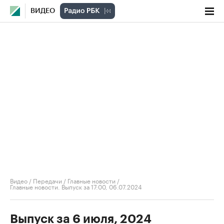
ВИДЕО
Видео
/
Передачи
/
Главные новости
/
Главные новости. Выпуск за 17:00, 06.07.2024
Выпуск за 6 июля, 2024