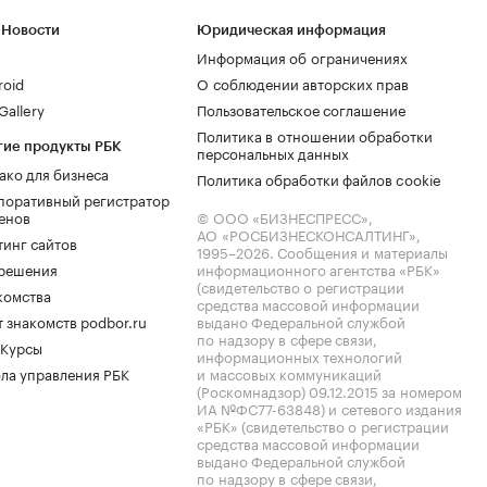
 Новости
Юридическая информация
Информация об ограничениях
roid
О соблюдении авторских прав
allery
Пользовательское соглашение
Политика в отношении обработки
гие продукты РБК
персональных данных
ако для бизнеса
Политика обработки файлов cookie
поративный регистратор
енов
© ООО «БИЗНЕСПРЕСС»,
АО «РОСБИЗНЕСКОНСАЛТИНГ»,
тинг сайтов
1995–2026
. Сообщения и материалы
.решения
информационного агентства «РБК»
(свидетельство о регистрации
комства
средства массовой информации
 знакомств podbor.ru
выдано Федеральной службой
по надзору в сфере связи,
 Курсы
информационных технологий
ла управления РБК
и массовых коммуникаций
(Роскомнадзор) 09.12.2015 за номером
ИА №ФС77-63848) и сетевого издания
«РБК» (свидетельство о регистрации
средства массовой информации
выдано Федеральной службой
по надзору в сфере связи,