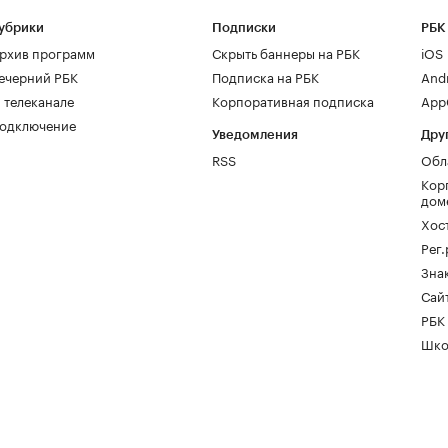
убрики
Подписки
РБК
рхив программ
Скрыть баннеры на РБК
iOS
ечерний РБК
Подписка на РБК
And
 телеканале
Корпоративная подписка
AppG
одключение
Уведомления
Дру
RSS
Обл
Кор
дом
Хос
Рег
Зна
Сайт
РБК
Шко