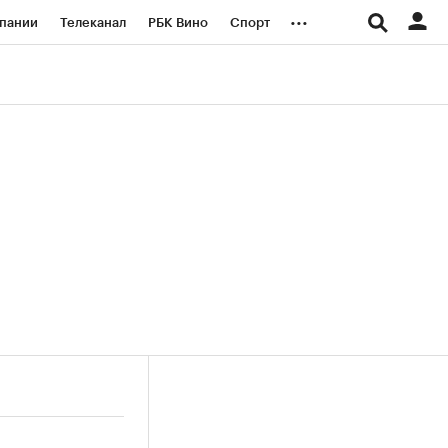
...
пании
Телеканал
РБК Вино
Спорт
ые проекты
Город
Стиль
Крипто
Спецпроекты СПб
логии и медиа
Финансы