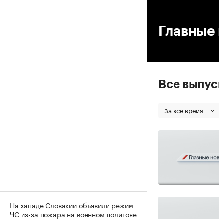
00
Главные 
Все выпу
За все время
На западе Словакии объявили режим
ЧС из-за пожара на военном полигоне