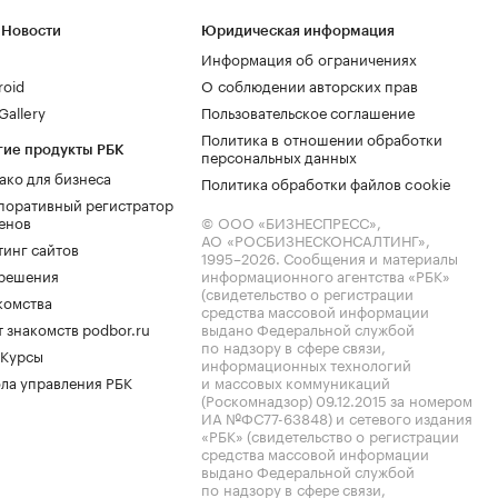
 Новости
Юридическая информация
Информация об ограничениях
roid
О соблюдении авторских прав
allery
Пользовательское соглашение
Политика в отношении обработки
гие продукты РБК
персональных данных
ако для бизнеса
Политика обработки файлов cookie
поративный регистратор
енов
© ООО «БИЗНЕСПРЕСС»,
АО «РОСБИЗНЕСКОНСАЛТИНГ»,
тинг сайтов
1995–2026
. Сообщения и материалы
.решения
информационного агентства «РБК»
(свидетельство о регистрации
комства
средства массовой информации
 знакомств podbor.ru
выдано Федеральной службой
по надзору в сфере связи,
 Курсы
информационных технологий
ла управления РБК
и массовых коммуникаций
(Роскомнадзор) 09.12.2015 за номером
ИА №ФС77-63848) и сетевого издания
«РБК» (свидетельство о регистрации
средства массовой информации
выдано Федеральной службой
по надзору в сфере связи,