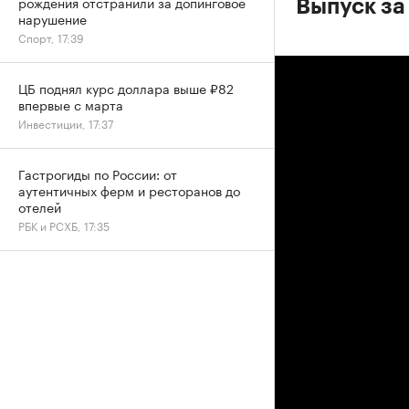
рождения отстранили за допинговое
Выпуск за
нарушение
Спорт, 17:39
ЦБ поднял курс доллара выше ₽82
впервые с марта
Инвестиции, 17:37
Гастрогиды по России: от
аутентичных ферм и ресторанов до
отелей
РБК и РСХБ, 17:35