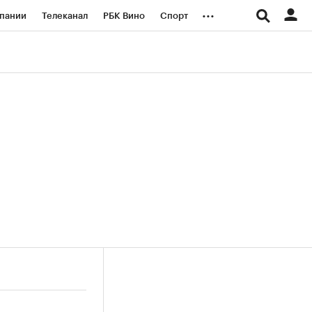
...
пании
Телеканал
РБК Вино
Спорт
ые проекты
Город
Стиль
Крипто
Спецпроекты СПб
логии и медиа
Финансы