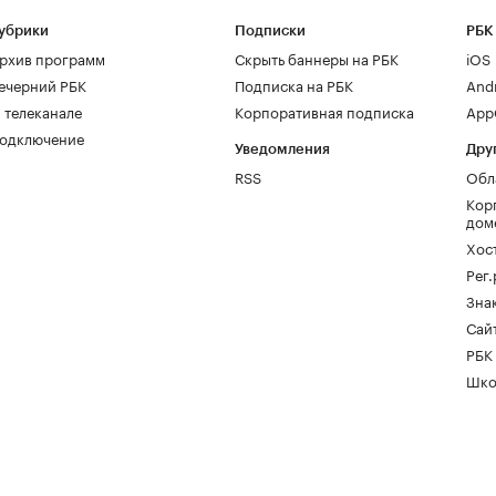
убрики
Подписки
РБК
рхив программ
Скрыть баннеры на РБК
iOS
ечерний РБК
Подписка на РБК
And
 телеканале
Корпоративная подписка
AppG
одключение
Уведомления
Дру
RSS
Обл
Кор
дом
Хос
Рег
Зна
Сайт
РБК
Шко