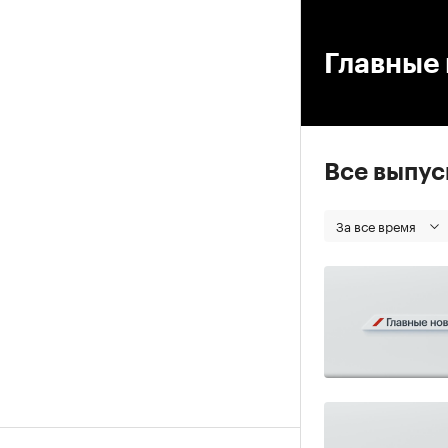
00
Главные 
Все выпу
За все время