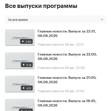
Все выпуски программы
За все время
Главные новости. Выпуск за 22:31,
06.08.2026
4:50
Главные новости
06 авг, 22:31
Главные новости. Выпуск за 22:00,
06.08.2026
5:18
Главные новости
06 авг, 22:00
Главные новости. Выпуск за 21:00,
06.08.2026
4:51
Главные новости
06 авг, 21:00
Главные новости. Выпуск за 18:45,
06.08.2026