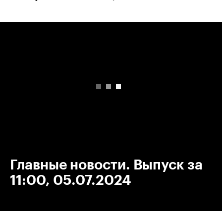
00:00
/
00:00
Главные новости. Выпуск за
11:00, 05.07.2024