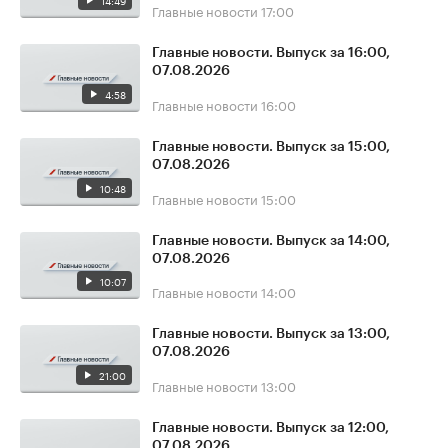
14:49
Главные новости
17:00
Главные новости. Выпуск за 16:00,
07.08.2026
4:58
Главные новости
16:00
Главные новости. Выпуск за 15:00,
07.08.2026
10:48
Главные новости
15:00
Главные новости. Выпуск за 14:00,
07.08.2026
10:07
Главные новости
14:00
Главные новости. Выпуск за 13:00,
07.08.2026
21:00
Главные новости
13:00
Главные новости. Выпуск за 12:00,
07.08.2026