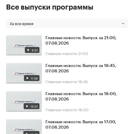
Все выпуски программы
За все время
Главные новости. Выпуск за 21:00,
07.08.2026
5:01
Главные новости
21:00
Главные новости. Выпуск за 18:45,
07.08.2026
11:58
Главные новости
18:45
Главные новости. Выпуск за 18:00,
07.08.2026
15:01
Главные новости
18:00
Главные новости. Выпуск за 17:00,
07.08.2026