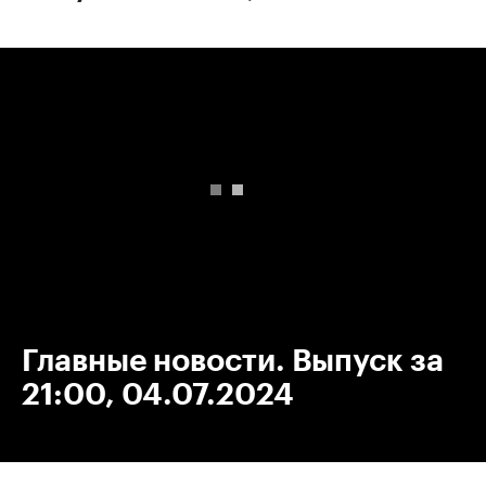
00:00
/
00:00
Главные новости. Выпуск за
21:00, 04.07.2024