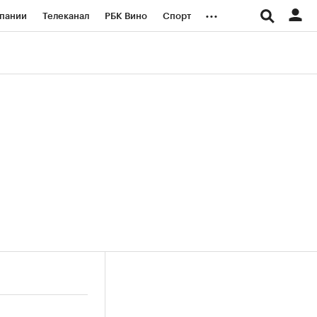
...
пании
Телеканал
РБК Вино
Спорт
ые проекты
Город
Стиль
Крипто
Спецпроекты СПб
логии и медиа
Финансы