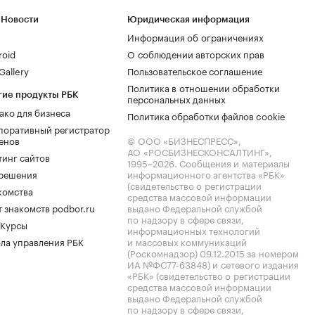
 Новости
Юридическая информация
Информация об ограничениях
roid
О соблюдении авторских прав
allery
Пользовательское соглашение
Политика в отношении обработки
гие продукты РБК
персональных данных
ако для бизнеса
Политика обработки файлов cookie
поративный регистратор
енов
© ООО «БИЗНЕСПРЕСС»,
АО «РОСБИЗНЕСКОНСАЛТИНГ»,
тинг сайтов
1995–2026
. Сообщения и материалы
.решения
информационного агентства «РБК»
(свидетельство о регистрации
комства
средства массовой информации
 знакомств podbor.ru
выдано Федеральной службой
по надзору в сфере связи,
 Курсы
информационных технологий
ла управления РБК
и массовых коммуникаций
(Роскомнадзор) 09.12.2015 за номером
ИА №ФС77-63848) и сетевого издания
«РБК» (свидетельство о регистрации
средства массовой информации
выдано Федеральной службой
по надзору в сфере связи,