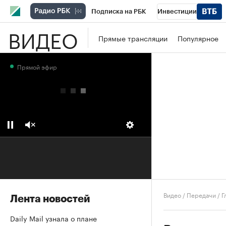
Подписка на РБК
Инвестиции
ВИДЕО
Школа управления РБК
РБК Образова
Прямые трансляции
Популярное
РБК Бизнес-среда
Дискуссионный клу
Прямой эфир
Конференции СПб
Спецпроекты
П
Рынок наличной валюты
Видео
/
Передачи
/
Г
Лента новостей
Daily Mail узнала о плане