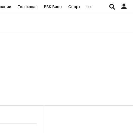
...
пании
Телеканал
РБК Вино
Спорт
ые проекты
Город
Стиль
Крипто
Спецпроекты СПб
логии и медиа
Финансы