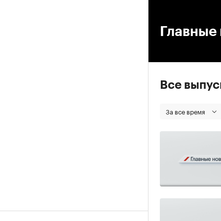
00
Главные 
Все выпу
За все время