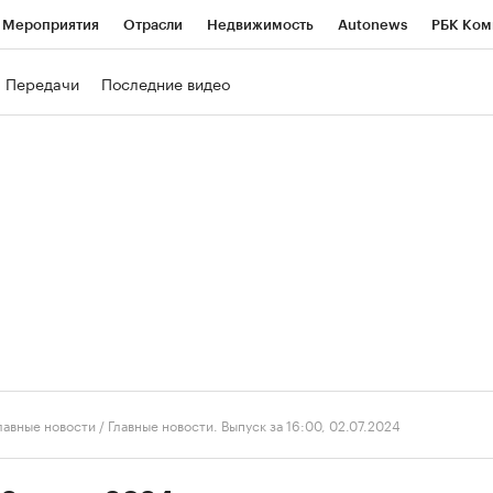
Мероприятия
Отрасли
Недвижимость
Autonews
РБК Ком
ние
РБК Курсы
РБК Life
Тренды
Визионеры
Национальн
Передачи
Последние видео
б
Исследования
Кредитные рейтинги
Франшизы
Газета
роверка контрагентов
Политика
Экономика
Бизнес
Техно
лавные новости
/
Главные новости. Выпуск за 16:00, 02.07.2024