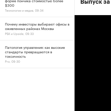
форме пончика стоимостью более
Выпуск за
$300
Технологии и медиа, 09:34
Почему инвесторы выбирают офисы в
оживленных районах Москвы
РБК и Upside, 09:33
Патология управления: как высокие
стандарты превращаются в
токсичность
Pro, 09:30