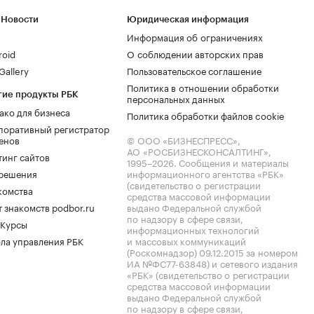
 Новости
Юридическая информация
Информация об ограничениях
roid
О соблюдении авторских прав
allery
Пользовательское соглашение
Политика в отношении обработки
гие продукты РБК
персональных данных
ако для бизнеса
Политика обработки файлов cookie
поративный регистратор
енов
© ООО «БИЗНЕСПРЕСС»,
АО «РОСБИЗНЕСКОНСАЛТИНГ»,
тинг сайтов
1995–2026
. Сообщения и материалы
.решения
информационного агентства «РБК»
(свидетельство о регистрации
комства
средства массовой информации
 знакомств podbor.ru
выдано Федеральной службой
по надзору в сфере связи,
 Курсы
информационных технологий
ла управления РБК
и массовых коммуникаций
(Роскомнадзор) 09.12.2015 за номером
ИА №ФС77-63848) и сетевого издания
«РБК» (свидетельство о регистрации
средства массовой информации
выдано Федеральной службой
по надзору в сфере связи,