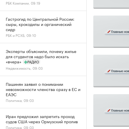
РБК Компании, 09:19
Гастрогид по Центральной России:
сыры, крокодилы и органический
сидр
РБК и РСХБ, 09:10
Эксперты объяснили, почему жилье
для студентов надо было искать
«вчера»
РАДИО
Недвижимость, 09:03
Пашинян заявил о понимании
невозможности членства сразу в ЕС и
ЕАЭС
Политика, 09:03
Иран предложил запретить проход
судов США через Ормузский пролив
Политика, 09:03