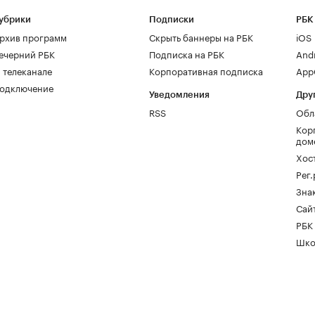
убрики
Подписки
РБК
рхив программ
Скрыть баннеры на РБК
iOS
ечерний РБК
Подписка на РБК
And
 телеканале
Корпоративная подписка
AppG
одключение
Уведомления
Дру
RSS
Обл
Кор
дом
Хос
Рег
Зна
Сайт
РБК
Шко