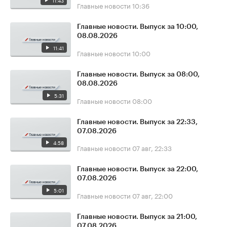
11:43
Главные новости
10:36
Главные новости. Выпуск за 10:00,
08.08.2026
11:41
Главные новости
10:00
Главные новости. Выпуск за 08:00,
08.08.2026
5:31
Главные новости
08:00
Главные новости. Выпуск за 22:33,
07.08.2026
4:58
Главные новости
07 авг, 22:33
Главные новости. Выпуск за 22:00,
07.08.2026
5:01
Главные новости
07 авг, 22:00
Главные новости. Выпуск за 21:00,
07.08.2026