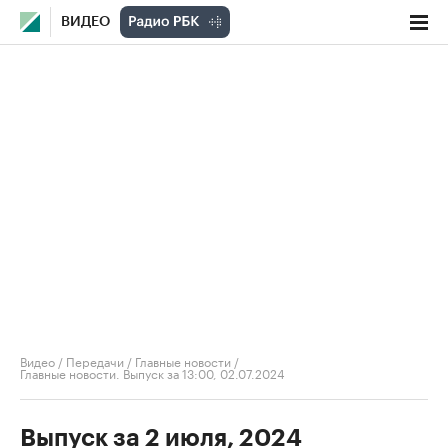
ВИДЕО
Видео
/
Передачи
/
Главные новости
/
Главные новости. Выпуск за 13:00, 02.07.2024
Выпуск за 2 июля, 2024