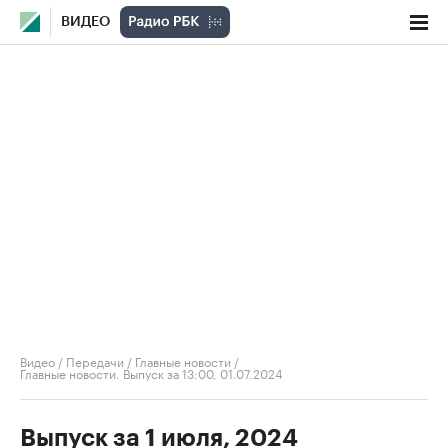
ВИДЕО
Видео
/
Передачи
/
Главные новости
/
Главные новости. Выпуск за 13:00, 01.07.2024
Выпуск за 1 июля, 2024