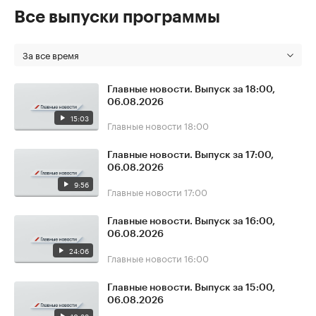
Все выпуски программы
За все время
Главные новости. Выпуск за 18:00,
06.08.2026
15:03
Главные новости
18:00
Главные новости. Выпуск за 17:00,
06.08.2026
9:56
Главные новости
17:00
Главные новости. Выпуск за 16:00,
06.08.2026
24:06
Главные новости
16:00
Главные новости. Выпуск за 15:00,
06.08.2026