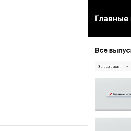
00
Главные 
Все выпу
За все время