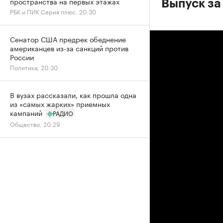
пространства на первых этажах
Выпуск за
РБК и ПИК Серия плюс, 20:30
Сенатор США предрек обеднение
американцев из-за санкций против
России
Политика, 20:30
В вузах рассказали, как прошла одна
из «самых жарких» приемных
кампаний
РАДИО
Общество, 20:29