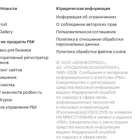
 Новости
Юридическая информация
Информация об ограничениях
roid
О соблюдении авторских прав
allery
Пользовательское соглашение
Политика в отношении обработки
гие продукты РБК
персональных данных
ако для бизнеса
Политика обработки файлов cookie
поративный регистратор
енов
© ООО «БИЗНЕСПРЕСС»,
АО «РОСБИЗНЕСКОНСАЛТИНГ»,
тинг сайтов
1995–2026
. Сообщения и материалы
.решения
информационного агентства «РБК»
(свидетельство о регистрации
комства
средства массовой информации
 знакомств podbor.ru
выдано Федеральной службой
по надзору в сфере связи,
 Курсы
информационных технологий
ла управления РБК
и массовых коммуникаций
(Роскомнадзор) 09.12.2015 за номером
ИА №ФС77-63848) и сетевого издания
«РБК» (свидетельство о регистрации
средства массовой информации
выдано Федеральной службой
по надзору в сфере связи,