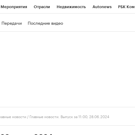
Мероприятия
Отрасли
Недвижимость
Autonews
РБК Ком
ние
РБК Курсы
РБК Life
Тренды
Визионеры
Национальн
Передачи
Последние видео
б
Исследования
Кредитные рейтинги
Франшизы
Газета
роверка контрагентов
Политика
Экономика
Бизнес
Техно
лавные новости
/
Главные новости. Выпуск за 11:00, 28.06.2024