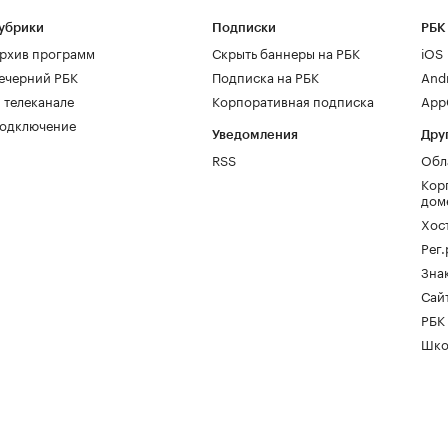
убрики
Подписки
РБК
рхив программ
Скрыть баннеры на РБК
iOS
ечерний РБК
Подписка на РБК
And
 телеканале
Корпоративная подписка
AppG
одключение
Уведомления
Дру
RSS
Обл
Кор
дом
Хос
Рег
Зна
Сайт
РБК
Шко