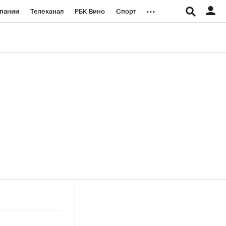
...
пании
Телеканал
РБК Вино
Спорт
ые проекты
Город
Стиль
Крипто
Спецпроекты СПб
логии и медиа
Финансы