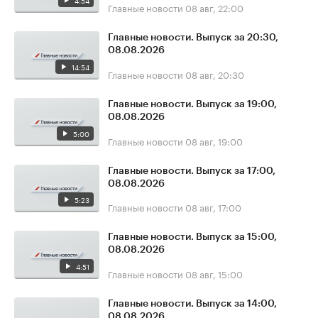
4:54
Главные новости
08 авг, 22:00
Главные новости. Выпуск за 20:30,
08.08.2026
14:54
Главные новости
08 авг, 20:30
Главные новости. Выпуск за 19:00,
08.08.2026
5:00
Главные новости
08 авг, 19:00
Главные новости. Выпуск за 17:00,
08.08.2026
5:23
Главные новости
08 авг, 17:00
Главные новости. Выпуск за 15:00,
08.08.2026
4:51
Главные новости
08 авг, 15:00
Главные новости. Выпуск за 14:00,
08.08.2026