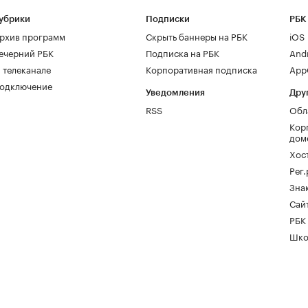
убрики
Подписки
РБК
рхив программ
Скрыть баннеры на РБК
iOS
ечерний РБК
Подписка на РБК
And
 телеканале
Корпоративная подписка
AppG
одключение
Уведомления
Дру
RSS
Обл
Кор
дом
Хос
Рег
Зна
Сайт
РБК
Шко