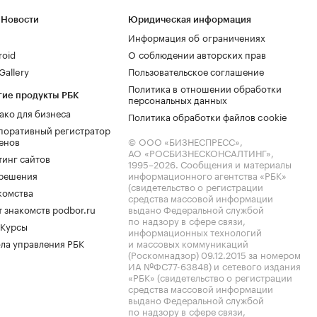
 Новости
Юридическая информация
Информация об ограничениях
roid
О соблюдении авторских прав
allery
Пользовательское соглашение
Политика в отношении обработки
гие продукты РБК
персональных данных
ако для бизнеса
Политика обработки файлов cookie
поративный регистратор
енов
© ООО «БИЗНЕСПРЕСС»,
АО «РОСБИЗНЕСКОНСАЛТИНГ»,
тинг сайтов
1995–2026
. Сообщения и материалы
.решения
информационного агентства «РБК»
(свидетельство о регистрации
комства
средства массовой информации
 знакомств podbor.ru
выдано Федеральной службой
по надзору в сфере связи,
 Курсы
информационных технологий
ла управления РБК
и массовых коммуникаций
(Роскомнадзор) 09.12.2015 за номером
ИА №ФС77-63848) и сетевого издания
«РБК» (свидетельство о регистрации
средства массовой информации
выдано Федеральной службой
по надзору в сфере связи,