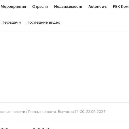
Мероприятия
Отрасли
Недвижимость
Autonews
РБК Ком
ние
РБК Курсы
РБК Life
Тренды
Визионеры
Национальн
Передачи
Последние видео
б
Исследования
Кредитные рейтинги
Франшизы
Газета
роверка контрагентов
Политика
Экономика
Бизнес
Техно
лавные новости
/
Главные новости. Выпуск за 14:00, 22.06.2024