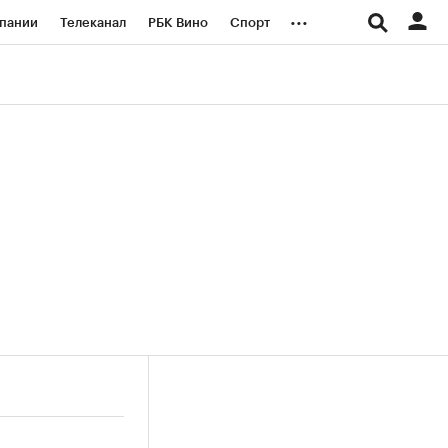
...
пании
Телеканал
РБК Вино
Спорт
ые проекты
Город
Стиль
Крипто
Спецпроекты СПб
логии и медиа
Финансы