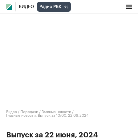
ВИДЕО
Видео
/
Передачи
/
Главные новости
/
Главные новости. Выпуск за 10:00, 22.06.2024
Выпуск за 22 июня, 2024