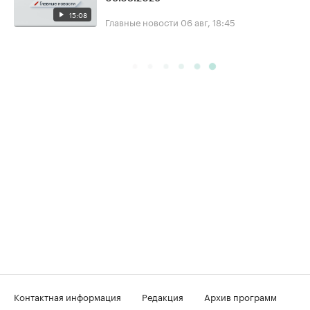
15:08
Главные новости
06 авг, 18:45
Контактная информация
Редакция
Архив программ