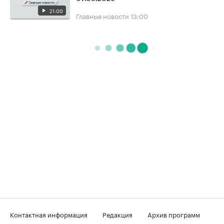
21:00
Главные новости
13:00
Контактная информация
Редакция
Архив программ