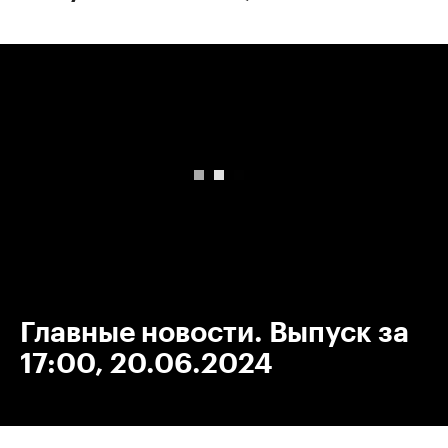
00:00
/
00:00
Главные новости. Выпуск за
17:00, 20.06.2024