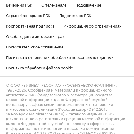
Вечерний РБК
О телеканале
Подключение
Скрыть баннеры на РБК
Подписка на РБК
Корпоративная подписка
Информация об ограничениях
О соблюдении авторских прав
Пользовательское соглашение
Политика в отношении обработки персональных данных
Политика обработки файлов cookie
© ООО «БИЗНЕСПРЕСС», АО «РОСБИЗНЕСКОНСАЛТИНГ»,
1995–2026
. Сообщения и материалы информационного
агентства «РБК» (свидетельство о регистрации средства
массовой информации выдано Федеральной службой
по надзору в сфере связи, информационных технологий
и массовых коммуникаций (Роскомнадзор) 09.12.2015
за номером ИА №ФС77-63848) и сетевого издания «РБК»
(свидетельство о регистрации средства массовой информации
выдано Федеральной службой по надзору в сфере связи,
информационных технологий и массовых коммуникаций
(Роскомнадзор) 03.12.2021 за номером ЭЛ №ФС77-82385)