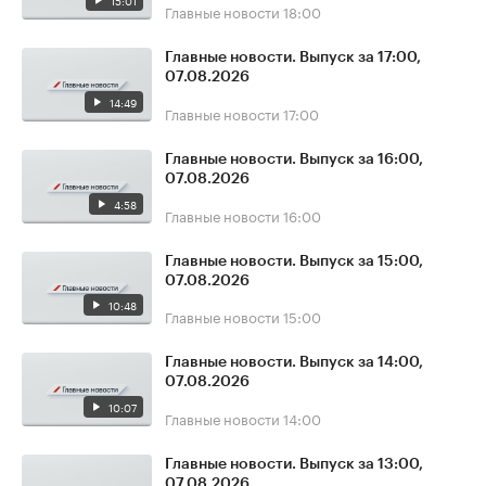
15:01
Главные новости
18:00
Главные новости. Выпуск за 17:00,
07.08.2026
14:49
Главные новости
17:00
Главные новости. Выпуск за 16:00,
07.08.2026
4:58
Главные новости
16:00
Главные новости. Выпуск за 15:00,
07.08.2026
10:48
Главные новости
15:00
Главные новости. Выпуск за 14:00,
07.08.2026
10:07
Главные новости
14:00
Главные новости. Выпуск за 13:00,
07.08.2026