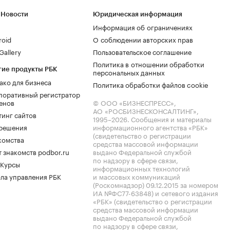
 Новости
Юридическая информация
Информация об ограничениях
roid
О соблюдении авторских прав
allery
Пользовательское соглашение
Политика в отношении обработки
гие продукты РБК
персональных данных
ако для бизнеса
Политика обработки файлов cookie
поративный регистратор
енов
© ООО «БИЗНЕСПРЕСС»,
АО «РОСБИЗНЕСКОНСАЛТИНГ»,
тинг сайтов
1995–2026
. Сообщения и материалы
.решения
информационного агентства «РБК»
(свидетельство о регистрации
комства
средства массовой информации
 знакомств podbor.ru
выдано Федеральной службой
по надзору в сфере связи,
 Курсы
информационных технологий
ла управления РБК
и массовых коммуникаций
(Роскомнадзор) 09.12.2015 за номером
ИА №ФС77-63848) и сетевого издания
«РБК» (свидетельство о регистрации
средства массовой информации
выдано Федеральной службой
по надзору в сфере связи,