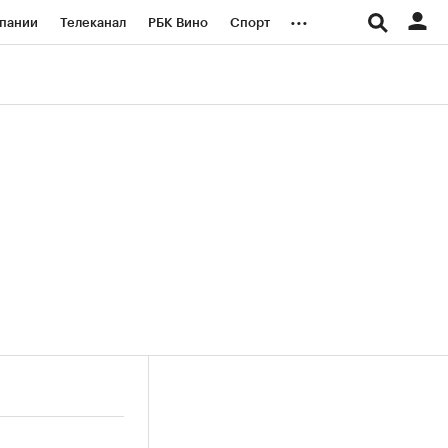
...
пании
Телеканал
РБК Вино
Спорт
ые проекты
Город
Стиль
Крипто
Спецпроекты СПб
логии и медиа
Финансы