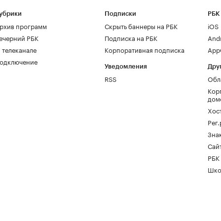
убрики
Подписки
РБК
рхив программ
Скрыть баннеры на РБК
iOS
ечерний РБК
Подписка на РБК
And
 телеканале
Корпоративная подписка
AppG
одключение
Уведомления
Дру
RSS
Обл
Кор
дом
Хос
Рег
Зна
Сайт
РБК
Шко