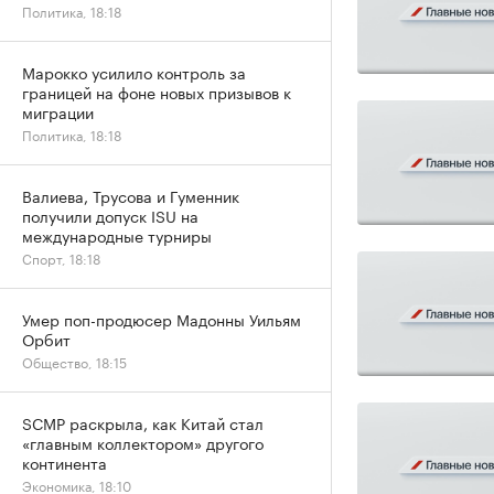
Политика, 18:18
Марокко усилило контроль за
границей на фоне новых призывов к
миграции
Политика, 18:18
Валиева, Трусова и Гуменник
получили допуск ISU на
международные турниры
Спорт, 18:18
Умер поп-продюсер Мадонны Уильям
Орбит
Общество, 18:15
SCMP раскрыла, как Китай стал
«главным коллектором» другого
континента
Экономика, 18:10