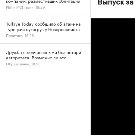
компаний, разместивших облигации
Выпуск за
РБК и МСП Банк, 18:29
Türkiye Today сообщило об атаке на
турецкий сухогруз у Новороссийска
Политика, 18:28
Дружба с подчиненными без потери
авторитета. Возможно ли это
Образование, 18:23