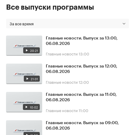
Все выпуски программы
За все время
Главные новости. Выпуск за 13:00,
06.08.2026
20:21
Главные новости
13:00
Главные новости. Выпуск за 12:00,
06.08.2026
21:01
Главные новости
12:00
Главные новости. Выпуск за 11:00,
06.08.2026
10:02
Главные новости
11:00
Главные новости. Выпуск за 09:00,
06.08.2026