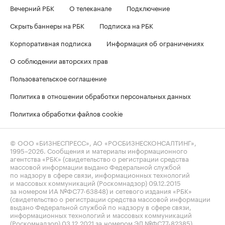
Вечерний РБК
О телеканале
Подключение
Скрыть баннеры на РБК
Подписка на РБК
Корпоративная подписка
Информация об ограничениях
О соблюдении авторских прав
Пользовательское соглашение
Политика в отношении обработки персональных данных
Политика обработки файлов cookie
© ООО «БИЗНЕСПРЕСС», АО «РОСБИЗНЕСКОНСАЛТИНГ»,
1995–2026
. Сообщения и материалы информационного
агентства «РБК» (свидетельство о регистрации средства
массовой информации выдано Федеральной службой
по надзору в сфере связи, информационных технологий
и массовых коммуникаций (Роскомнадзор) 09.12.2015
за номером ИА №ФС77-63848) и сетевого издания «РБК»
(свидетельство о регистрации средства массовой информации
выдано Федеральной службой по надзору в сфере связи,
информационных технологий и массовых коммуникаций
(Роскомнадзор) 03.12.2021 за номером ЭЛ №ФС77-82385)