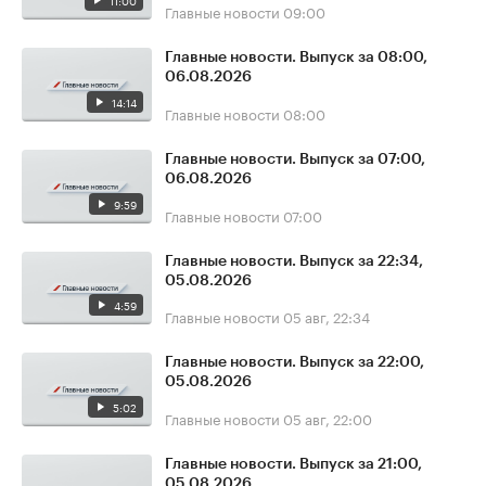
11:00
Главные новости
09:00
Главные новости. Выпуск за 08:00,
06.08.2026
14:14
Главные новости
08:00
Главные новости. Выпуск за 07:00,
06.08.2026
9:59
Главные новости
07:00
Главные новости. Выпуск за 22:34,
05.08.2026
4:59
Главные новости
05 авг, 22:34
Главные новости. Выпуск за 22:00,
05.08.2026
5:02
Главные новости
05 авг, 22:00
Главные новости. Выпуск за 21:00,
05.08.2026