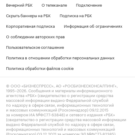
Вечерний РБК
О телеканале
Подключение
Скрыть баннеры на РБК
Подписка на РБК
Корпоративная подписка
Информация об ограничениях
О соблюдении авторских прав
Пользовательское соглашение
Политика в отношении обработки персональных данных
Политика обработки файлов cookie
© ООО «БИЗНЕСПРЕСС», АО «РОСБИЗНЕСКОНСАЛТИНГ»,
1995–2026
. Сообщения и материалы информационного
агентства «РБК» (свидетельство о регистрации средства
массовой информации выдано Федеральной службой
по надзору в сфере связи, информационных технологий
и массовых коммуникаций (Роскомнадзор) 09.12.2015
за номером ИА №ФС77-63848) и сетевого издания «РБК»
(свидетельство о регистрации средства массовой информации
выдано Федеральной службой по надзору в сфере связи,
информационных технологий и массовых коммуникаций
(Роскомнадзор) 03.12.2021 за номером ЭЛ №ФС77-82385)