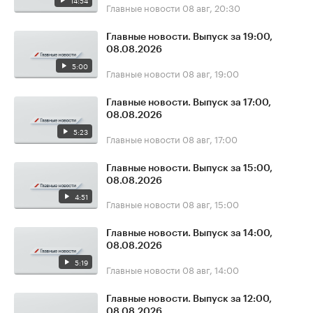
14:54
Главные новости
08 авг, 20:30
Главные новости. Выпуск за 19:00,
08.08.2026
5:00
Главные новости
08 авг, 19:00
Главные новости. Выпуск за 17:00,
08.08.2026
5:23
Главные новости
08 авг, 17:00
Главные новости. Выпуск за 15:00,
08.08.2026
4:51
Главные новости
08 авг, 15:00
Главные новости. Выпуск за 14:00,
08.08.2026
5:19
Главные новости
08 авг, 14:00
Главные новости. Выпуск за 12:00,
08.08.2026