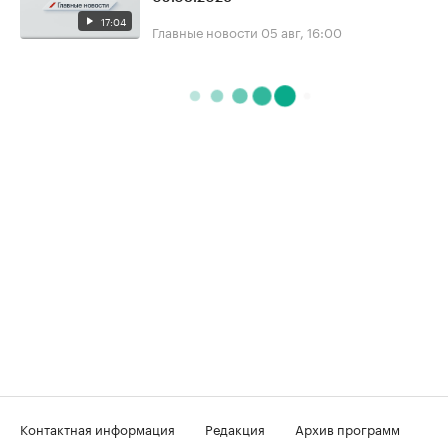
17:04
Главные новости
05 авг, 16:00
Контактная информация
Редакция
Архив программ