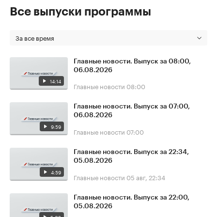
Все выпуски программы
За все время
Главные новости. Выпуск за 08:00,
06.08.2026
14:14
Главные новости
08:00
Главные новости. Выпуск за 07:00,
06.08.2026
9:59
Главные новости
07:00
Главные новости. Выпуск за 22:34,
05.08.2026
4:59
Главные новости
05 авг, 22:34
Главные новости. Выпуск за 22:00,
05.08.2026