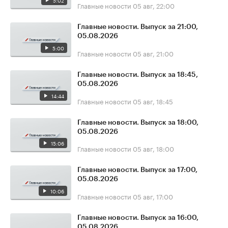
5:02
Главные новости
05 авг, 22:00
Главные новости. Выпуск за 21:00,
05.08.2026
5:00
Главные новости
05 авг, 21:00
Главные новости. Выпуск за 18:45,
05.08.2026
14:44
Главные новости
05 авг, 18:45
Главные новости. Выпуск за 18:00,
05.08.2026
15:06
Главные новости
05 авг, 18:00
Главные новости. Выпуск за 17:00,
05.08.2026
10:06
Главные новости
05 авг, 17:00
Главные новости. Выпуск за 16:00,
05.08.2026