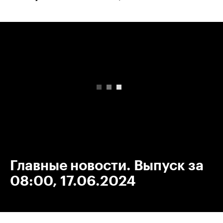
00:00
/
00:00
Главные новости. Выпуск за
08:00, 17.06.2024