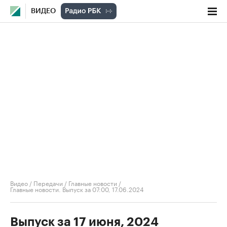
ВИДЕО
Видео
/
Передачи
/
Главные новости
/
Главные новости. Выпуск за 07:00, 17.06.2024
Выпуск за 17 июня, 2024