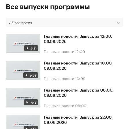
Все выпуски программы
За все время
Главные новости. Выпуск за 12:00,
09.08.2026
6:31
Главные новости
12:00
Главные новости. Выпуск за 10:00,
09.08.2026
9:03
Главные новости
10:00
Главные новости. Выпуск за 08:00,
09.08.2026
7:48
Главные новости
08:00
Главные новости. Выпуск за 22:00,
08.08.2026