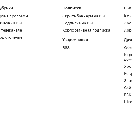
убрики
Подписки
РБК
рхив программ
Скрыть баннеры на РБК
iOS
ечерний РБК
Подписка на РБК
And
 телеканале
Корпоративная подписка
AppG
одключение
Уведомления
Дру
RSS
Обл
Кор
дом
Хос
Рег
Зна
Сайт
РБК
Шко