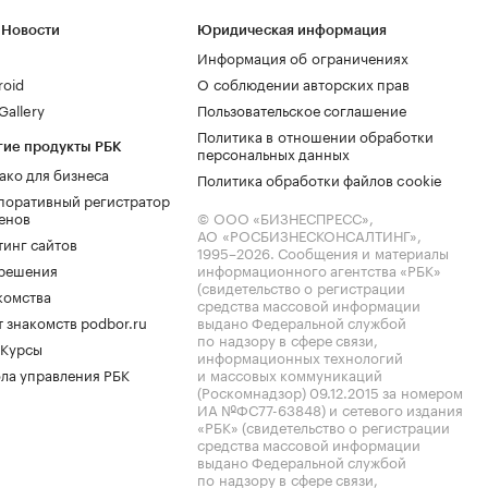
 Новости
Юридическая информация
Информация об ограничениях
roid
О соблюдении авторских прав
allery
Пользовательское соглашение
Политика в отношении обработки
гие продукты РБК
персональных данных
ако для бизнеса
Политика обработки файлов cookie
поративный регистратор
енов
© ООО «БИЗНЕСПРЕСС»,
АО «РОСБИЗНЕСКОНСАЛТИНГ»,
тинг сайтов
1995–2026
. Сообщения и материалы
.решения
информационного агентства «РБК»
(свидетельство о регистрации
комства
средства массовой информации
 знакомств podbor.ru
выдано Федеральной службой
по надзору в сфере связи,
 Курсы
информационных технологий
ла управления РБК
и массовых коммуникаций
(Роскомнадзор) 09.12.2015 за номером
ИА №ФС77-63848) и сетевого издания
«РБК» (свидетельство о регистрации
средства массовой информации
выдано Федеральной службой
по надзору в сфере связи,