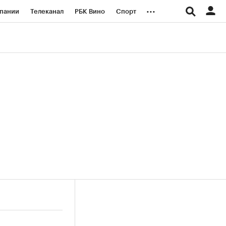
...
пании
Телеканал
РБК Вино
Спорт
ые проекты
Город
Стиль
Крипто
Спецпроекты СПб
логии и медиа
Финансы