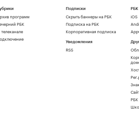
убрики
Подписки
РБК
рхив программ
Скрыть баннеры на РБК
iOS
ечерний РБК
Подписка на РБК
And
 телеканале
Корпоративная подписка
AppG
одключение
Уведомления
Дру
RSS
Обл
Кор
дом
Хос
Рег
Зна
Сайт
РБК
Шко