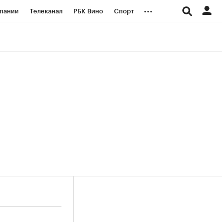
...
пании
Телеканал
РБК Вино
Спорт
ые проекты
Город
Стиль
Крипто
Спецпроекты СПб
логии и медиа
Финансы