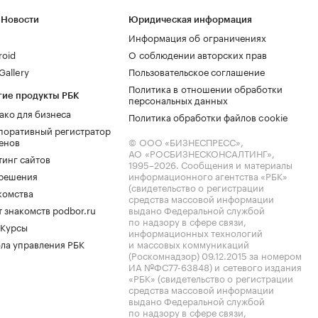
 Новости
Юридическая информация
Информация об ограничениях
roid
О соблюдении авторских прав
allery
Пользовательское соглашение
Политика в отношении обработки
гие продукты РБК
персональных данных
ако для бизнеса
Политика обработки файлов cookie
поративный регистратор
енов
© ООО «БИЗНЕСПРЕСС»,
АО «РОСБИЗНЕСКОНСАЛТИНГ»,
тинг сайтов
1995–2026
. Сообщения и материалы
.решения
информационного агентства «РБК»
(свидетельство о регистрации
комства
средства массовой информации
 знакомств podbor.ru
выдано Федеральной службой
по надзору в сфере связи,
 Курсы
информационных технологий
ла управления РБК
и массовых коммуникаций
(Роскомнадзор) 09.12.2015 за номером
ИА №ФС77-63848) и сетевого издания
«РБК» (свидетельство о регистрации
средства массовой информации
выдано Федеральной службой
по надзору в сфере связи,