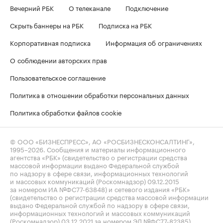
Вечерний РБК
О телеканале
Подключение
Скрыть баннеры на РБК
Подписка на РБК
Корпоративная подписка
Информация об ограничениях
О соблюдении авторских прав
Пользовательское соглашение
Политика в отношении обработки персональных данных
Политика обработки файлов cookie
© ООО «БИЗНЕСПРЕСС», АО «РОСБИЗНЕСКОНСАЛТИНГ»,
1995–2026
. Сообщения и материалы информационного
агентства «РБК» (свидетельство о регистрации средства
массовой информации выдано Федеральной службой
по надзору в сфере связи, информационных технологий
и массовых коммуникаций (Роскомнадзор) 09.12.2015
за номером ИА №ФС77-63848) и сетевого издания «РБК»
(свидетельство о регистрации средства массовой информации
выдано Федеральной службой по надзору в сфере связи,
информационных технологий и массовых коммуникаций
(Роскомнадзор) 03.12.2021 за номером ЭЛ №ФС77-82385)