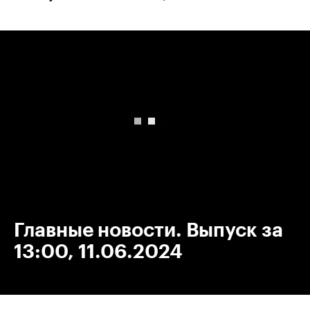
00:00
/
00:00
Главные новости. Выпуск за
13:00, 11.06.2024