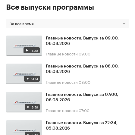
Все выпуски программы
За все время
Главные новости. Выпуск за 09:00,
06.08.2026
11:00
Главные новости
09:00
Главные новости. Выпуск за 08:00,
06.08.2026
14:14
Главные новости
08:00
Главные новости. Выпуск за 07:00,
06.08.2026
9:59
Главные новости
07:00
Главные новости. Выпуск за 22:34,
05.08.2026