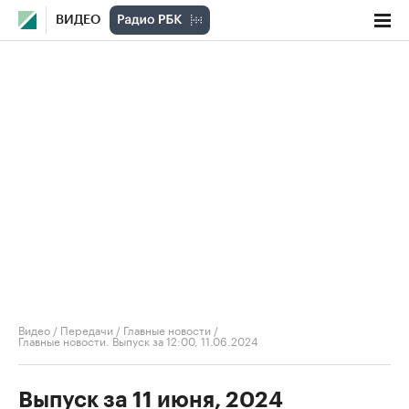
ВИДЕО
Видео
/
Передачи
/
Главные новости
/
Главные новости. Выпуск за 12:00, 11.06.2024
Выпуск за 11 июня, 2024