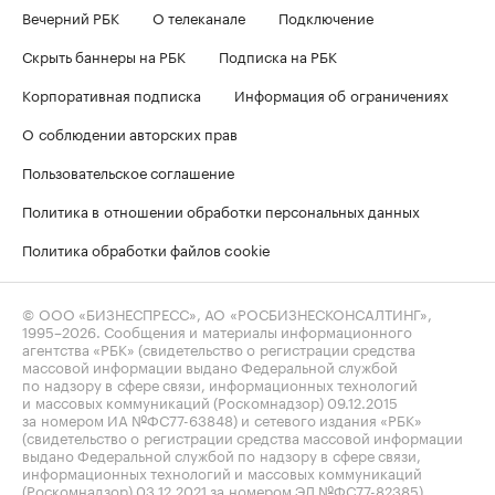
Вечерний РБК
О телеканале
Подключение
Скрыть баннеры на РБК
Подписка на РБК
Корпоративная подписка
Информация об ограничениях
О соблюдении авторских прав
Пользовательское соглашение
Политика в отношении обработки персональных данных
Политика обработки файлов cookie
© ООО «БИЗНЕСПРЕСС», АО «РОСБИЗНЕСКОНСАЛТИНГ»,
1995–2026
. Сообщения и материалы информационного
агентства «РБК» (свидетельство о регистрации средства
массовой информации выдано Федеральной службой
по надзору в сфере связи, информационных технологий
и массовых коммуникаций (Роскомнадзор) 09.12.2015
за номером ИА №ФС77-63848) и сетевого издания «РБК»
(свидетельство о регистрации средства массовой информации
выдано Федеральной службой по надзору в сфере связи,
информационных технологий и массовых коммуникаций
(Роскомнадзор) 03.12.2021 за номером ЭЛ №ФС77-82385)