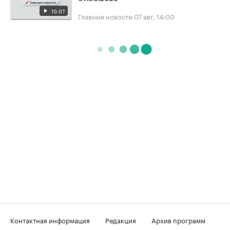
10:07
Главные новости
07 авг, 14:00
Контактная информация
Редакция
Архив программ