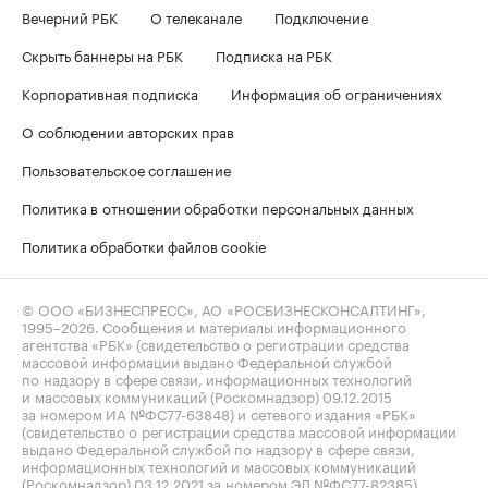
Вечерний РБК
О телеканале
Подключение
Скрыть баннеры на РБК
Подписка на РБК
Корпоративная подписка
Информация об ограничениях
О соблюдении авторских прав
Пользовательское соглашение
Политика в отношении обработки персональных данных
Политика обработки файлов cookie
© ООО «БИЗНЕСПРЕСС», АО «РОСБИЗНЕСКОНСАЛТИНГ»,
1995–2026
. Сообщения и материалы информационного
агентства «РБК» (свидетельство о регистрации средства
массовой информации выдано Федеральной службой
по надзору в сфере связи, информационных технологий
и массовых коммуникаций (Роскомнадзор) 09.12.2015
за номером ИА №ФС77-63848) и сетевого издания «РБК»
(свидетельство о регистрации средства массовой информации
выдано Федеральной службой по надзору в сфере связи,
информационных технологий и массовых коммуникаций
(Роскомнадзор) 03.12.2021 за номером ЭЛ №ФС77-82385)