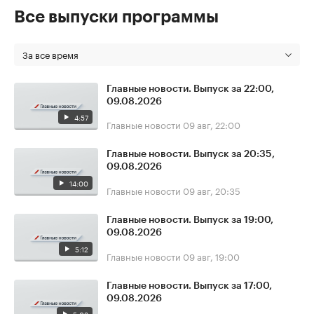
Все выпуски программы
За все время
Главные новости. Выпуск за 22:00,
09.08.2026
4:57
Главные новости
09 авг, 22:00
Главные новости. Выпуск за 20:35,
09.08.2026
14:00
Главные новости
09 авг, 20:35
Главные новости. Выпуск за 19:00,
09.08.2026
5:12
Главные новости
09 авг, 19:00
Главные новости. Выпуск за 17:00,
09.08.2026