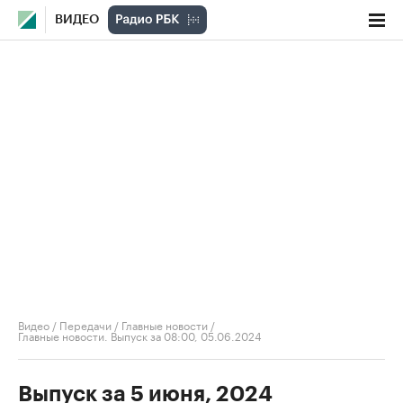
ВИДЕО
Видео
/
Передачи
/
Главные новости
/
Главные новости. Выпуск за 08:00, 05.06.2024
Выпуск за 5 июня, 2024