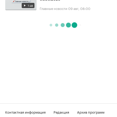
7:48
Главные новости
09 авг, 08:00
Контактная информация
Редакция
Архив программ