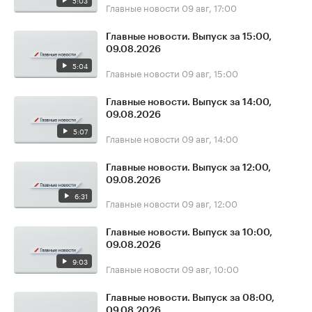
5:03
Главные новости
09 авг, 17:00
Главные новости. Выпуск за 15:00,
09.08.2026
5:04
Главные новости
09 авг, 15:00
Главные новости. Выпуск за 14:00,
09.08.2026
5:07
Главные новости
09 авг, 14:00
Главные новости. Выпуск за 12:00,
09.08.2026
6:31
Главные новости
09 авг, 12:00
Главные новости. Выпуск за 10:00,
09.08.2026
9:03
Главные новости
09 авг, 10:00
Главные новости. Выпуск за 08:00,
09.08.2026