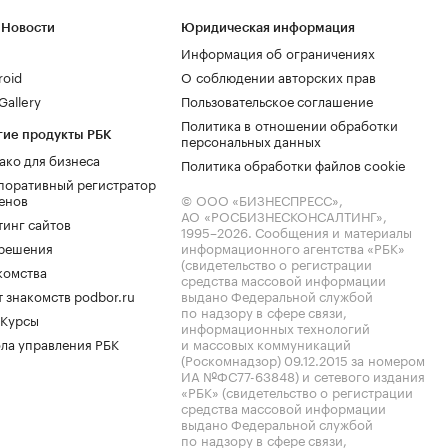
 Новости
Юридическая информация
Информация об ограничениях
roid
О соблюдении авторских прав
allery
Пользовательское соглашение
Политика в отношении обработки
гие продукты РБК
персональных данных
ако для бизнеса
Политика обработки файлов cookie
поративный регистратор
енов
© ООО «БИЗНЕСПРЕСС»,
АО «РОСБИЗНЕСКОНСАЛТИНГ»,
тинг сайтов
1995–2026
. Сообщения и материалы
.решения
информационного агентства «РБК»
(свидетельство о регистрации
комства
средства массовой информации
 знакомств podbor.ru
выдано Федеральной службой
по надзору в сфере связи,
 Курсы
информационных технологий
ла управления РБК
и массовых коммуникаций
(Роскомнадзор) 09.12.2015 за номером
ИА №ФС77-63848) и сетевого издания
«РБК» (свидетельство о регистрации
средства массовой информации
выдано Федеральной службой
по надзору в сфере связи,