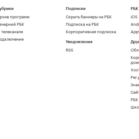
убрики
Подписки
РБК
рхив программ
Скрыть баннеры на РБК
iOS
ечерний РБК
Подписка на РБК
And
 телеканале
Корпоративная подписка
AppG
одключение
Уведомления
Дру
RSS
Обл
Кор
дом
Хос
Рег
Зна
Сайт
РБК
Шко