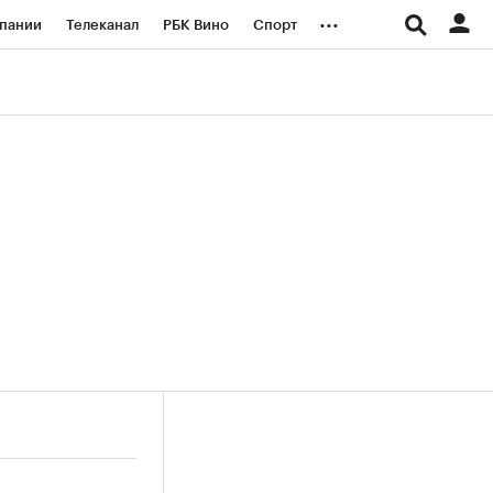
...
пании
Телеканал
РБК Вино
Спорт
ые проекты
Город
Стиль
Крипто
Спецпроекты СПб
логии и медиа
Финансы