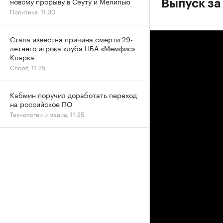
новому прорыву в Сеуту и Мелилью
Выпуск за
Политика, 11:30
Стала известна причина смерти 29-
летнего игрока клуба НБА «Мемфис»
Кларка
Спорт, 11:25
Кабмин поручил доработать переход
на российское ПО
Технологии и медиа, 11:25