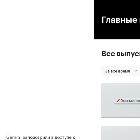
00
Главные 
Все выпу
За все время
Gemini заподозрили в доступе к