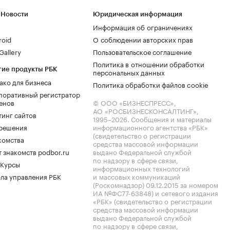
 Новости
Юридическая информация
Информация об ограничениях
roid
О соблюдении авторских прав
allery
Пользовательское соглашение
Политика в отношении обработки
гие продукты РБК
персональных данных
ако для бизнеса
Политика обработки файлов cookie
поративный регистратор
енов
© ООО «БИЗНЕСПРЕСС»,
АО «РОСБИЗНЕСКОНСАЛТИНГ»,
тинг сайтов
1995–2026
. Сообщения и материалы
.решения
информационного агентства «РБК»
(свидетельство о регистрации
комства
средства массовой информации
 знакомств podbor.ru
выдано Федеральной службой
по надзору в сфере связи,
 Курсы
информационных технологий
ла управления РБК
и массовых коммуникаций
(Роскомнадзор) 09.12.2015 за номером
ИА №ФС77-63848) и сетевого издания
«РБК» (свидетельство о регистрации
средства массовой информации
выдано Федеральной службой
по надзору в сфере связи,