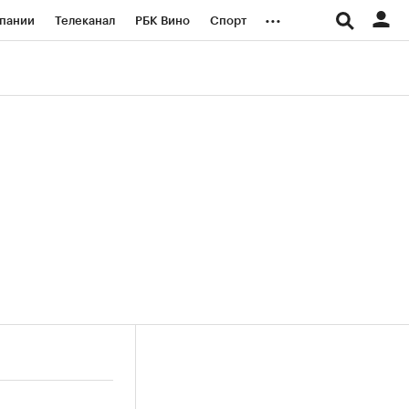
...
пании
Телеканал
РБК Вино
Спорт
ые проекты
Город
Стиль
Крипто
Спецпроекты СПб
логии и медиа
Финансы