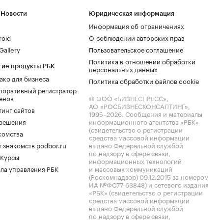
 Новости
Юридическая информация
Информация об ограничениях
roid
О соблюдении авторских прав
allery
Пользовательское соглашение
Политика в отношении обработки
гие продукты РБК
персональных данных
ако для бизнеса
Политика обработки файлов cookie
поративный регистратор
енов
© ООО «БИЗНЕСПРЕСС»,
АО «РОСБИЗНЕСКОНСАЛТИНГ»,
тинг сайтов
1995–2026
. Сообщения и материалы
.решения
информационного агентства «РБК»
(свидетельство о регистрации
комства
средства массовой информации
 знакомств podbor.ru
выдано Федеральной службой
по надзору в сфере связи,
 Курсы
информационных технологий
ла управления РБК
и массовых коммуникаций
(Роскомнадзор) 09.12.2015 за номером
ИА №ФС77-63848) и сетевого издания
«РБК» (свидетельство о регистрации
средства массовой информации
выдано Федеральной службой
по надзору в сфере связи,