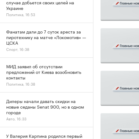
случае добьется своих целей на
Украине
Политика, 16:53
Фанатам дали до 7 суток ареста за
пиротехнику на матче «Локомотив» —
ЦСКА
Спорт, 16:38
МИД заявил об отсутствии
предложений от Киева возобновить
контакты
Политика, 16:38
Дилеры начали давать скидки на
новые седаны Senat 900, но в одном
городе
Авто, 16:33
У Валерия Карпина родился первый