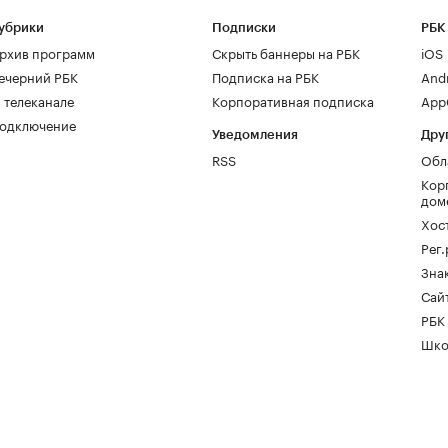
убрики
Подписки
РБК
рхив программ
Скрыть баннеры на РБК
iOS
ечерний РБК
Подписка на РБК
And
 телеканале
Корпоративная подписка
AppG
одключение
Уведомления
Дру
RSS
Обл
Кор
дом
Хос
Рег
Зна
Сайт
РБК
Шко