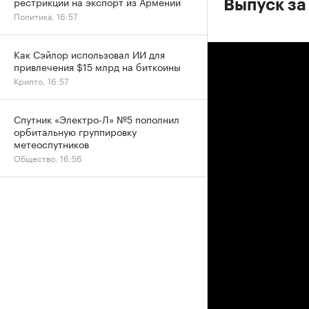
рестрикций на экспорт из Армении
Выпуск за
Политика, 16:57
Как Сэйлор использовал ИИ для
привлечения $15 млрд на биткоины
Крипто, 16:57
Спутник «Электро-Л» №5 пополнил
орбитальную группировку
метеоспутников
Общество, 16:56