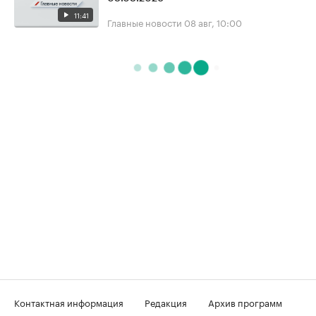
11:41
Главные новости
08 авг, 10:00
Контактная информация
Редакция
Архив программ