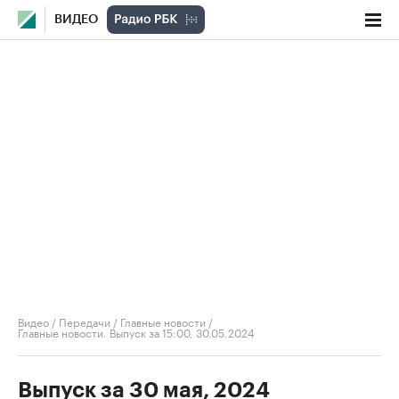
ВИДЕО
Видео
/
Передачи
/
Главные новости
/
Главные новости. Выпуск за 15:00, 30.05.2024
Выпуск за 30 мая, 2024