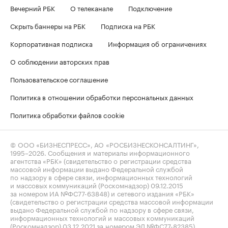
Вечерний РБК
О телеканале
Подключение
Скрыть баннеры на РБК
Подписка на РБК
Корпоративная подписка
Информация об ограничениях
О соблюдении авторских прав
Пользовательское соглашение
Политика в отношении обработки персональных данных
Политика обработки файлов cookie
© ООО «БИЗНЕСПРЕСС», АО «РОСБИЗНЕСКОНСАЛТИНГ»,
1995–2026
. Сообщения и материалы информационного
агентства «РБК» (свидетельство о регистрации средства
массовой информации выдано Федеральной службой
по надзору в сфере связи, информационных технологий
и массовых коммуникаций (Роскомнадзор) 09.12.2015
за номером ИА №ФС77-63848) и сетевого издания «РБК»
(свидетельство о регистрации средства массовой информации
выдано Федеральной службой по надзору в сфере связи,
информационных технологий и массовых коммуникаций
(Роскомнадзор) 03.12.2021 за номером ЭЛ №ФС77-82385)