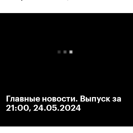
00:00
/
00:00
Главные новости. Выпуск за
21:00, 24.05.2024