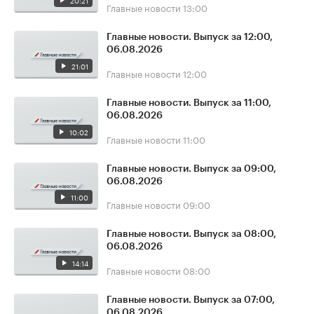
20:21
Главные новости
13:00
Главные новости. Выпуск за 12:00,
06.08.2026
21:01
Главные новости
12:00
Главные новости. Выпуск за 11:00,
06.08.2026
10:02
Главные новости
11:00
Главные новости. Выпуск за 09:00,
06.08.2026
11:00
Главные новости
09:00
Главные новости. Выпуск за 08:00,
06.08.2026
14:14
Главные новости
08:00
Главные новости. Выпуск за 07:00,
06.08.2026