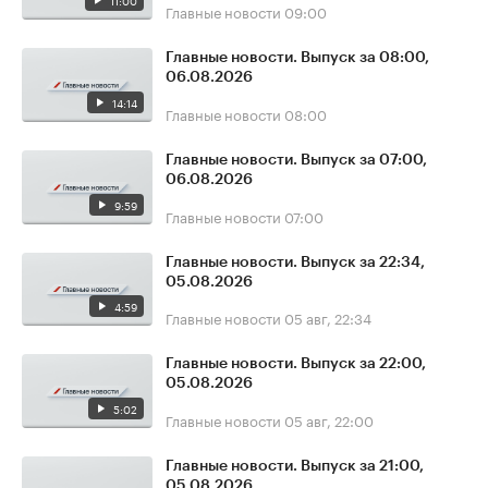
11:00
Главные новости
09:00
Главные новости. Выпуск за 08:00,
06.08.2026
14:14
Главные новости
08:00
Главные новости. Выпуск за 07:00,
06.08.2026
9:59
Главные новости
07:00
Главные новости. Выпуск за 22:34,
05.08.2026
4:59
Главные новости
05 авг, 22:34
Главные новости. Выпуск за 22:00,
05.08.2026
5:02
Главные новости
05 авг, 22:00
Главные новости. Выпуск за 21:00,
05.08.2026