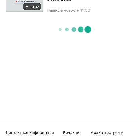
10:02
Главные новости
11:00
Контактная информация
Редакция
Архив программ