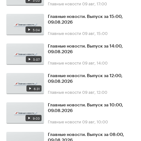
5:03
Главные новости
09 авг, 17:00
Главные новости. Выпуск за 15:00,
09.08.2026
5:04
Главные новости
09 авг, 15:00
Главные новости. Выпуск за 14:00,
09.08.2026
5:07
Главные новости
09 авг, 14:00
Главные новости. Выпуск за 12:00,
09.08.2026
6:31
Главные новости
09 авг, 12:00
Главные новости. Выпуск за 10:00,
09.08.2026
9:03
Главные новости
09 авг, 10:00
Главные новости. Выпуск за 08:00,
09.08.2026