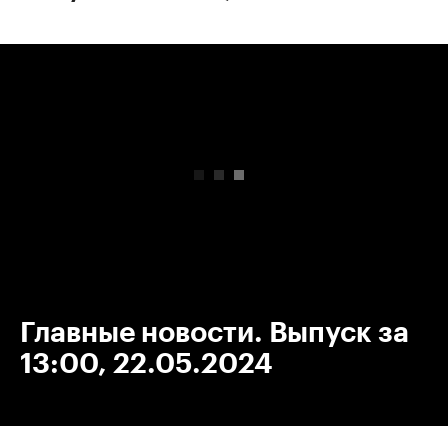
00:00
/
00:00
Главные новости. Выпуск за
13:00, 22.05.2024