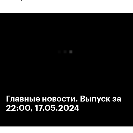
00:00
/
00:00
Главные новости. Выпуск за
22:00, 17.05.2024