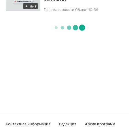
11:43
Главные новости
08 авг, 10:36
Контактная информация
Редакция
Архив программ