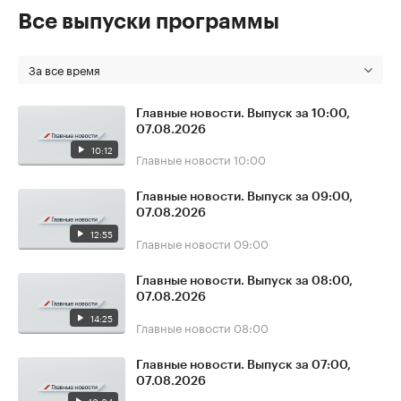
Все выпуски программы
За все время
Главные новости. Выпуск за 10:00,
07.08.2026
10:12
Главные новости
10:00
Главные новости. Выпуск за 09:00,
07.08.2026
12:55
Главные новости
09:00
Главные новости. Выпуск за 08:00,
07.08.2026
14:25
Главные новости
08:00
Главные новости. Выпуск за 07:00,
07.08.2026