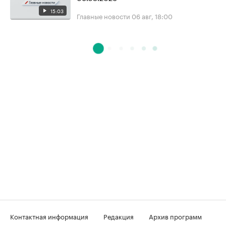
15:03
Главные новости
06 авг, 18:00
Контактная информация
Редакция
Архив программ