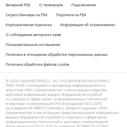
Вечерний РБК
О телеканале
Подключение
Скрыть баннеры на РБК
Подписка на РБК
Корпоративная подписка
Информация об ограничениях
О соблюдении авторских прав
Пользовательское соглашение
Политика в отношении обработки персональных данных
Политика обработки файлов cookie
© ООО «БИЗНЕСПРЕСС», АО «РОСБИЗНЕСКОНСАЛТИНГ»,
1995–2026
. Сообщения и материалы информационного
агентства «РБК» (свидетельство о регистрации средства
массовой информации выдано Федеральной службой
по надзору в сфере связи, информационных технологий
и массовых коммуникаций (Роскомнадзор) 09.12.2015
за номером ИА №ФС77-63848) и сетевого издания «РБК»
(свидетельство о регистрации средства массовой информации
выдано Федеральной службой по надзору в сфере связи,
информационных технологий и массовых коммуникаций
(Роскомнадзор) 03.12.2021 за номером ЭЛ №ФС77-82385)