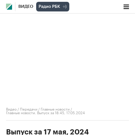
ВИДЕО
Видео
/
Передачи
/
Главные новости
/
Главные новости. Выпуск за 18:45, 17.05.2024
Выпуск за 17 мая, 2024