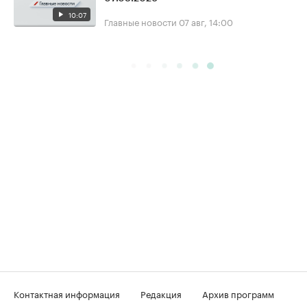
10:07
Главные новости
07 авг, 14:00
Контактная информация
Редакция
Архив программ