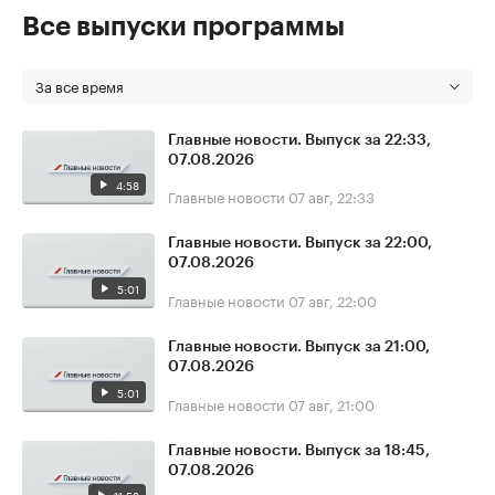
Все выпуски программы
За все время
Главные новости. Выпуск за 22:33,
07.08.2026
4:58
Главные новости
07 авг, 22:33
Главные новости. Выпуск за 22:00,
07.08.2026
5:01
Главные новости
07 авг, 22:00
Главные новости. Выпуск за 21:00,
07.08.2026
5:01
Главные новости
07 авг, 21:00
Главные новости. Выпуск за 18:45,
07.08.2026