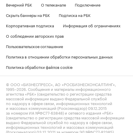
Вечерний РБК
О телеканале
Подключение
Скрыть баннеры на РБК
Подписка на РБК
Корпоративная подписка
Информация об ограничениях
О соблюдении авторских прав
Пользовательское соглашение
Политика в отношении обработки персональных данных
Политика обработки файлов cookie
© ООО «БИЗНЕСПРЕСС», АО «РОСБИЗНЕСКОНСАЛТИНГ»,
1995–2026
. Сообщения и материалы информационного
агентства «РБК» (свидетельство о регистрации средства
массовой информации выдано Федеральной службой
по надзору в сфере связи, информационных технологий
и массовых коммуникаций (Роскомнадзор) 09.12.2015
за номером ИА №ФС77-63848) и сетевого издания «РБК»
(свидетельство о регистрации средства массовой информации
выдано Федеральной службой по надзору в сфере связи,
информационных технологий и массовых коммуникаций
(Роскомнадзор) 03.12.2021 за номером ЭЛ №ФС77-82385)