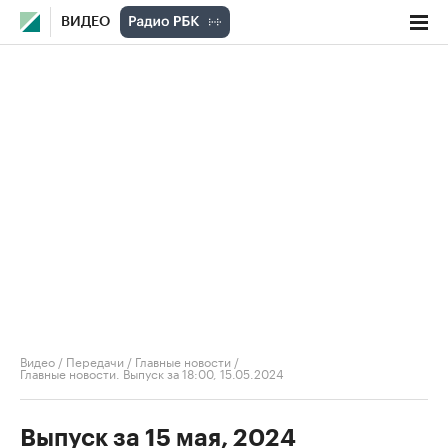
ВИДЕО
Видео
/
Передачи
/
Главные новости
/
Главные новости. Выпуск за 18:00, 15.05.2024
Выпуск за 15 мая, 2024