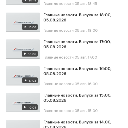
14:44
Главные новости
05 авг, 18:45
Главные новости. Выпуск за 18:00,
05.08.2026
15:06
Главные новости
05 авг, 18:00
Главные новости. Выпуск за 17:00,
05.08.2026
10:06
Главные новости
05 авг, 17:00
Главные новости. Выпуск за 16:00,
05.08.2026
17:04
Главные новости
05 авг, 16:00
Главные новости. Выпуск за 15:00,
05.08.2026
10:04
Главные новости
05 авг, 15:00
Главные новости. Выпуск за 14:00,
05.08.2026