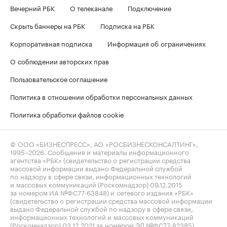
Вечерний РБК
О телеканале
Подключение
Скрыть баннеры на РБК
Подписка на РБК
Корпоративная подписка
Информация об ограничениях
О соблюдении авторских прав
Пользовательское соглашение
Политика в отношении обработки персональных данных
Политика обработки файлов cookie
© ООО «БИЗНЕСПРЕСС», АО «РОСБИЗНЕСКОНСАЛТИНГ»,
1995–2026
. Сообщения и материалы информационного
агентства «РБК» (свидетельство о регистрации средства
массовой информации выдано Федеральной службой
по надзору в сфере связи, информационных технологий
и массовых коммуникаций (Роскомнадзор) 09.12.2015
за номером ИА №ФС77-63848) и сетевого издания «РБК»
(свидетельство о регистрации средства массовой информации
выдано Федеральной службой по надзору в сфере связи,
информационных технологий и массовых коммуникаций
(Роскомнадзор) 03.12.2021 за номером ЭЛ №ФС77-82385)