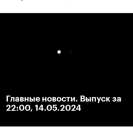
00:00
/
00:00
Главные новости. Выпуск за
22:00, 14.05.2024