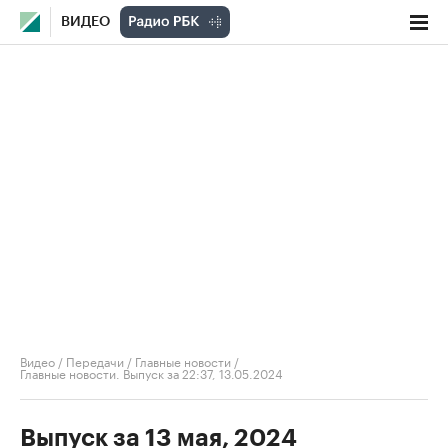
ВИДЕО
Видео
/
Передачи
/
Главные новости
/
Главные новости. Выпуск за 22:37, 13.05.2024
Выпуск за 13 мая, 2024