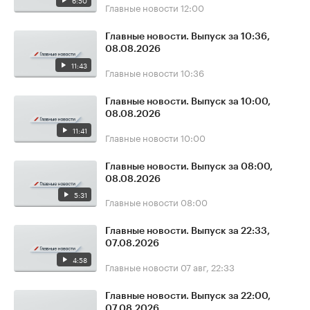
6:50
Главные новости
12:00
Главные новости. Выпуск за 10:36,
08.08.2026
11:43
Главные новости
10:36
Главные новости. Выпуск за 10:00,
08.08.2026
11:41
Главные новости
10:00
Главные новости. Выпуск за 08:00,
08.08.2026
5:31
Главные новости
08:00
Главные новости. Выпуск за 22:33,
07.08.2026
4:58
Главные новости
07 авг, 22:33
Главные новости. Выпуск за 22:00,
07.08.2026