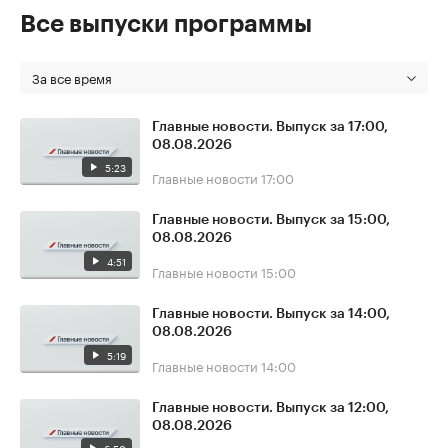
Все выпуски программы
За все время
Главные новости. Выпуск за 17:00,
08.08.2026
5:23
Главные новости
17:00
Главные новости. Выпуск за 15:00,
08.08.2026
4:51
Главные новости
15:00
Главные новости. Выпуск за 14:00,
08.08.2026
5:19
Главные новости
14:00
Главные новости. Выпуск за 12:00,
08.08.2026