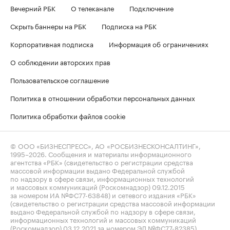
Вечерний РБК
О телеканале
Подключение
Скрыть баннеры на РБК
Подписка на РБК
Корпоративная подписка
Информация об ограничениях
О соблюдении авторских прав
Пользовательское соглашение
Политика в отношении обработки персональных данных
Политика обработки файлов cookie
© ООО «БИЗНЕСПРЕСС», АО «РОСБИЗНЕСКОНСАЛТИНГ»,
1995–2026
. Сообщения и материалы информационного
агентства «РБК» (свидетельство о регистрации средства
массовой информации выдано Федеральной службой
по надзору в сфере связи, информационных технологий
и массовых коммуникаций (Роскомнадзор) 09.12.2015
за номером ИА №ФС77-63848) и сетевого издания «РБК»
(свидетельство о регистрации средства массовой информации
выдано Федеральной службой по надзору в сфере связи,
информационных технологий и массовых коммуникаций
(Роскомнадзор) 03.12.2021 за номером ЭЛ №ФС77-82385)