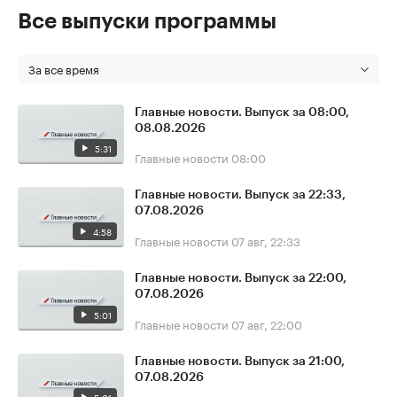
Все выпуски программы
За все время
Главные новости. Выпуск за 08:00,
08.08.2026
5:31
Главные новости
08:00
Главные новости. Выпуск за 22:33,
07.08.2026
4:58
Главные новости
07 авг, 22:33
Главные новости. Выпуск за 22:00,
07.08.2026
5:01
Главные новости
07 авг, 22:00
Главные новости. Выпуск за 21:00,
07.08.2026