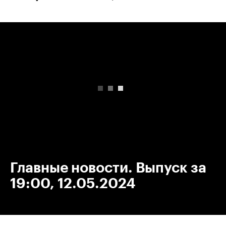
00:00
/
00:00
Главные новости. Выпуск за
19:00, 12.05.2024