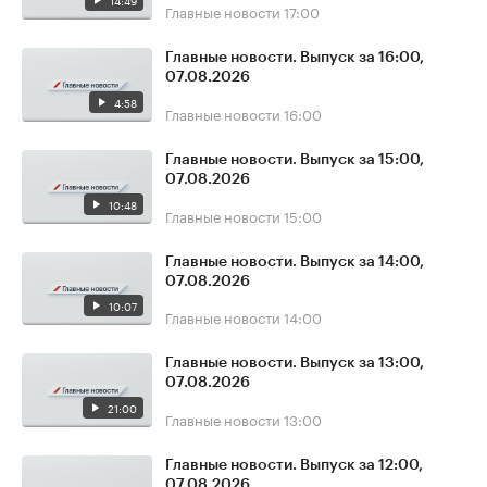
14:49
Главные новости
17:00
Главные новости. Выпуск за 16:00,
07.08.2026
4:58
Главные новости
16:00
Главные новости. Выпуск за 15:00,
07.08.2026
10:48
Главные новости
15:00
Главные новости. Выпуск за 14:00,
07.08.2026
10:07
Главные новости
14:00
Главные новости. Выпуск за 13:00,
07.08.2026
21:00
Главные новости
13:00
Главные новости. Выпуск за 12:00,
07.08.2026