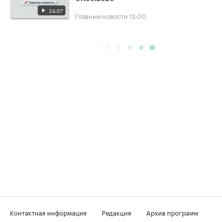
24:07
Главные новости
12:00
Контактная информация
Редакция
Архив программ