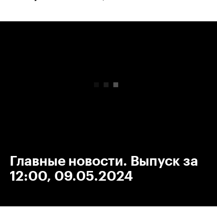
00:00
/
00:00
Главные новости. Выпуск за
12:00, 09.05.2024