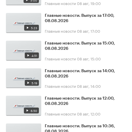
5:00
Главные новости
08 авг, 19:00
Главные новости. Выпуск за 17:00,
08.08.2026
5:23
Главные новости
08 авг, 17:00
Главные новости. Выпуск за 15:00,
08.08.2026
4:51
Главные новости
08 авг, 15:00
Главные новости. Выпуск за 14:00,
08.08.2026
5:19
Главные новости
08 авг, 14:00
Главные новости. Выпуск за 12:00,
08.08.2026
6:50
Главные новости
08 авг, 12:00
Главные новости. Выпуск за 10:36,
08.08.2026